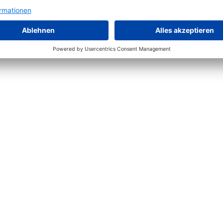
rdeck
Span mit Messerdeck
Sperrholz mit Messerdeck
Tischlerplatten