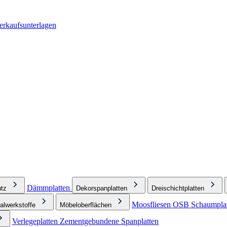
erkaufsunterlagen
Dämmplatten
tz
Dekorspanplatten
Dreischichtplatten
Moosfliesen
OSB
Schaumplat
alwerkstoffe
Möbeloberflächen
Verlegeplatten
Zementgebundene Spanplatten