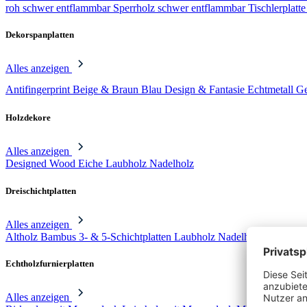
roh schwer entflammbar
Sperrholz schwer entflammbar
Tischlerplatt
Dekorspanplatten
Alles anzeigen
Antifingerprint
Beige & Braun
Blau
Design & Fantasie
Echtmetall
Ge
Holzdekore
Alles anzeigen
Designed Wood
Eiche
Laubholz
Nadelholz
Dreischichtplatten
Alles anzeigen
Altholz
Bambus 3- & 5-Schichtplatten
Laubholz
Nadelholz 3- & 5-Sc
Echtholzfurnierplatten
Alles anzeigen