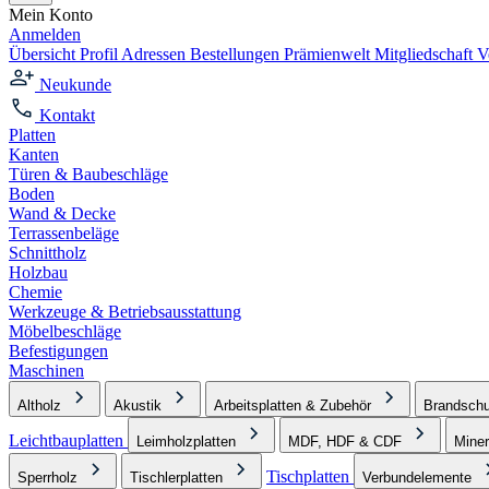
Mein Konto
Anmelden
Übersicht
Profil
Adressen
Bestellungen
Prämienwelt
Mitgliedschaft
V
Neukunde
Kontakt
Platten
Kanten
Türen & Baubeschläge
Boden
Wand & Decke
Terrassenbeläge
Schnittholz
Holzbau
Chemie
Werkzeuge & Betriebsausstattung
Möbelbeschläge
Befestigungen
Maschinen
Altholz
Akustik
Arbeitsplatten & Zubehör
Brandschu
Leichtbauplatten
Leimholzplatten
MDF, HDF & CDF
Miner
Tischplatten
Sperrholz
Tischlerplatten
Verbundelemente