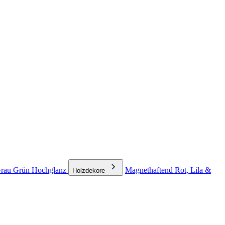
rau
Grün
Hochglanz
Magnethaftend
Rot, Lila &
Holzdekore