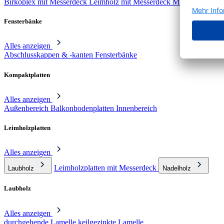
Birkoplex mit Messerdeck
Leimholz mit Messerdeck
MDF mit Messe
Fensterbänke
Alles anzeigen
Abschlusskappen & -kanten
Fensterbänke
Kompaktplatten
Alles anzeigen
Außenbereich
Balkonbodenplatten
Innenbereich
Leimholzplatten
Alles anzeigen
Leimholzplatten mit Messerdeck
Laubholz
Nadelholz
Laubholz
Alles anzeigen
durchgehende Lamelle
keilgezinkte Lamelle