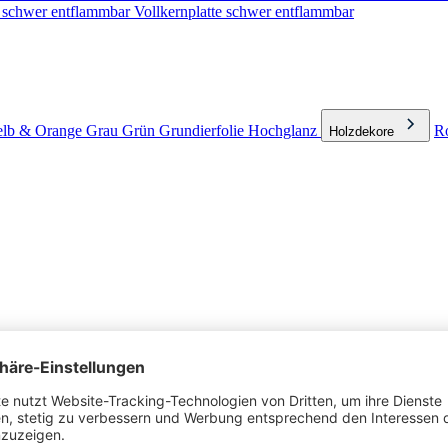
e schwer entflammbar
Vollkernplatte schwer entflammbar
lb & Orange
Grau
Grün
Grundierfolie
Hochglanz
Ro
Holzdekore
hichtplatten