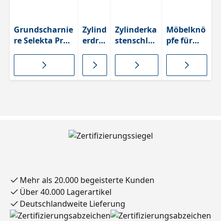
Grundscharnie
Zylind
Zylinderka
Möbelknö
re Selekta Pro
erdre
stenschlos
pfe für
2000 mit
hgriff
s Prestige
Zylindersc
Zuhaltung
e
2000
hlösser
Mehr als 20.000 begeisterte Kunden
Über 40.000 Lagerartikel
Deutschlandweite Lieferung