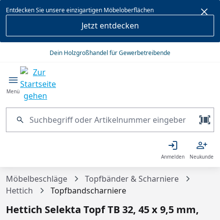
alt springen
Entdecken Sie unsere einzigartigen Möbeloberflächen
Jetzt entdecken
Dein Holzgroßhandel für Gewerbetreibende
Menü
Anmelden
Neukunde
Möbelbeschläge
Topfbänder & Scharniere
Hettich
Topfbandscharniere
Hettich Selekta Topf TB 32, 45 x 9,5 mm,