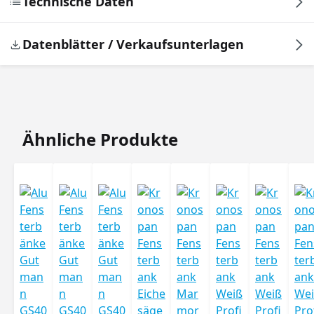
Technische Daten
Datenblätter / Verkaufsunterlagen
Produktgalerie überspringen
Ähnliche Produkte