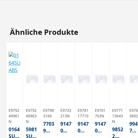
Produktgalerie überspringen
Ähnliche Produkte
E9792
E9792
E9798
E9733
E9781
E9701
E9771
E976
49961
49963
3166
213N
17710
703N
13643
3692
N
N
N
7703
9147
9147
9147
994
0164
5981
9852
9
0
0
0
7
SU
SU
2
Blan
Whit
Whit
Whit
Gr