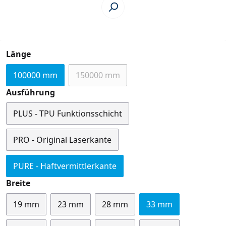
auswählen
Länge
100000 mm
150000 mm
(Diese Option ist zurzeit nicht verfügb
auswählen
Ausführung
PLUS - TPU Funktionsschicht
PRO - Original Laserkante
PURE - Haftvermittlerkante
auswählen
Breite
19 mm
23 mm
28 mm
33 mm