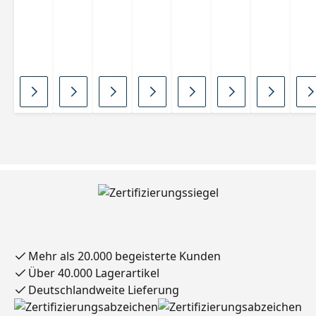
ABS
ABS
Grap
co
e 2
e 2
e 2
n
hitsc
Plati
ABS
ABS
ABS
AB
hwa
no
125
125
125
125
rz
ABS
14,
414
420
14
ABS
125
125
OHN
414,
E
Mehr als 20.000 begeisterte Kunden
Über 40.000 Lagerartikel
Deutschlandweite Lieferung