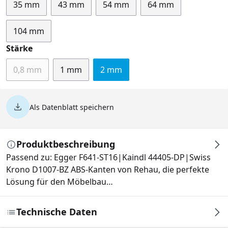
35 mm
43 mm
54 mm
64 mm
104 mm
auswählen
Stärke
0,8 mm
1 mm
2 mm
(Diese Option ist zurzeit nicht verfügbar.)
Als Datenblatt speichern
Produktbeschreibung
Passend zu: Egger F641-ST16|Kaindl 44405-DP|Swiss
Krono D1007-BZ ABS-Kanten von Rehau, die perfekte
Lösung für den Möbelbau…
Technische Daten