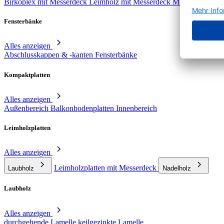
Birkoplex mit Messerdeck
Leimholz mit Messerdeck
MDF mit Messe
Fensterbänke
Alles anzeigen
Abschlusskappen & -kanten
Fensterbänke
Kompaktplatten
Alles anzeigen
Außenbereich
Balkonbodenplatten
Innenbereich
Leimholzplatten
Alles anzeigen
Leimholzplatten mit Messerdeck
Laubholz
Nadelholz
Laubholz
Alles anzeigen
durchgehende Lamelle
keilgezinkte Lamelle