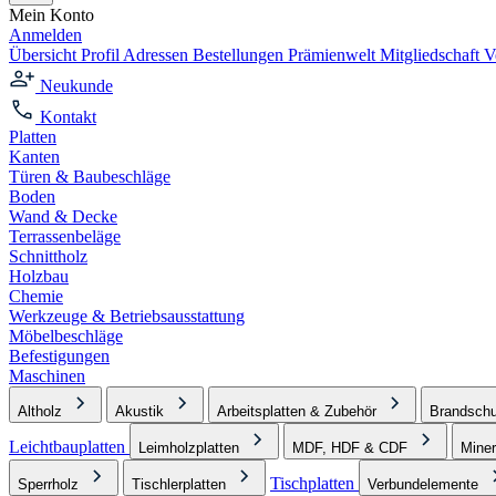
Mein Konto
Anmelden
Übersicht
Profil
Adressen
Bestellungen
Prämienwelt
Mitgliedschaft
V
Neukunde
Kontakt
Platten
Kanten
Türen & Baubeschläge
Boden
Wand & Decke
Terrassenbeläge
Schnittholz
Holzbau
Chemie
Werkzeuge & Betriebsausstattung
Möbelbeschläge
Befestigungen
Maschinen
Altholz
Akustik
Arbeitsplatten & Zubehör
Brandschu
Leichtbauplatten
Leimholzplatten
MDF, HDF & CDF
Miner
Tischplatten
Sperrholz
Tischlerplatten
Verbundelemente