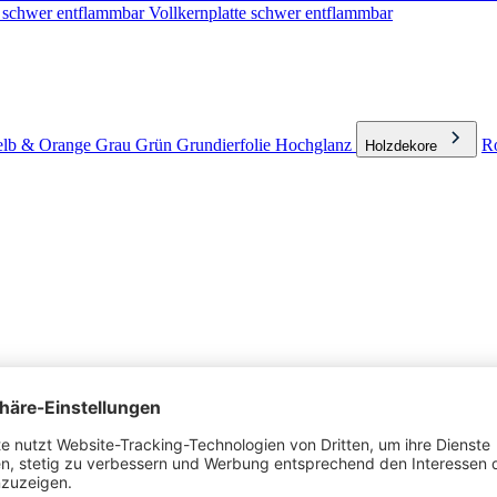
e schwer entflammbar
Vollkernplatte schwer entflammbar
lb & Orange
Grau
Grün
Grundierfolie
Hochglanz
Ro
Holzdekore
hichtplatten