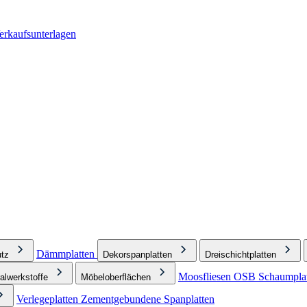
erkaufsunterlagen
Dämmplatten
tz
Dekorspanplatten
Dreischichtplatten
Moosfliesen
OSB
Schaumplat
alwerkstoffe
Möbeloberflächen
Verlegeplatten
Zementgebundene Spanplatten