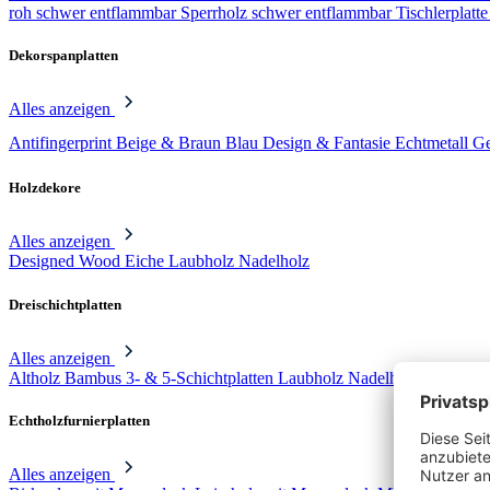
roh schwer entflammbar
Sperrholz schwer entflammbar
Tischlerplatt
Dekorspanplatten
Alles anzeigen
Antifingerprint
Beige & Braun
Blau
Design & Fantasie
Echtmetall
Ge
Holzdekore
Alles anzeigen
Designed Wood
Eiche
Laubholz
Nadelholz
Dreischichtplatten
Alles anzeigen
Altholz
Bambus 3- & 5-Schichtplatten
Laubholz
Nadelholz 3- & 5-Sc
Echtholzfurnierplatten
Alles anzeigen