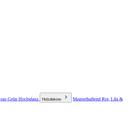
rau
Grün
Hochglanz
Magnethaftend
Rot, Lila &
Holzdekore