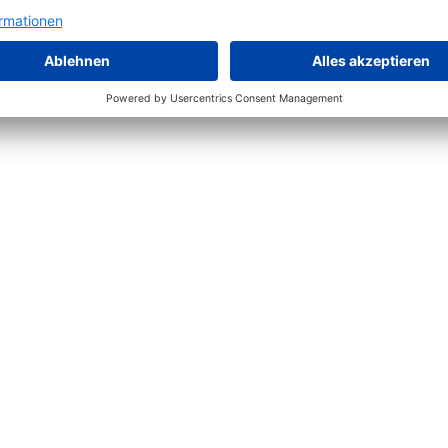
rdeck
Span mit Messerdeck
Sperrholz mit Messerdeck
Tischlerplatten