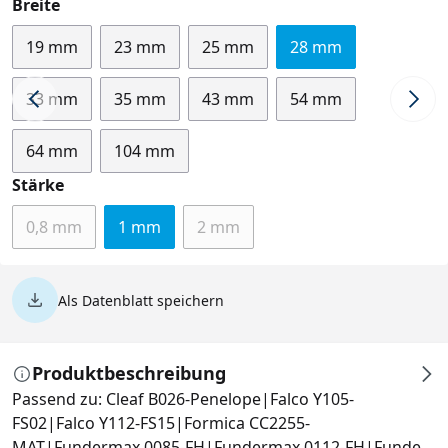
auswählen
Breite
19 mm
23 mm
25 mm
28 mm
33 mm
35 mm
43 mm
54 mm
64 mm
104 mm
auswählen
Stärke
0,8 mm
1 mm
2 mm
(Diese Option ist zurzeit nicht verfügbar.)
(Diese Option ist zurzeit nicht ver
Als Datenblatt speichern
Produktbeschreibung
Passend zu: Cleaf B026-Penelope|Falco Y105-
FS02|Falco Y112-FS15|Formica CC2255-
MAT|Fundermax 0085-FH|Fundermax 0112-FH|Funde…