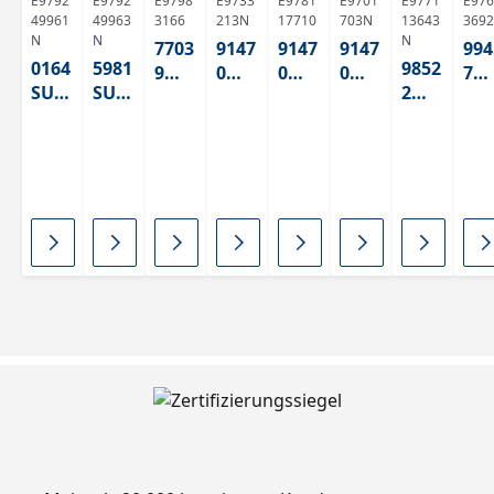
E9792
E9792
E9798
E9733
E9781
E9701
E9771
E976
49961
49963
3166
213N
17710
703N
13643
3692
N
N
N
7703
9147
9147
9147
994
0164
5981
9852
9
0
0
0
7
SU
SU
2
Blan
Whit
Whit
Whit
Gr
ABS
ABS
Grap
co
e 2
e 2
e 2
n
hitsc
Plati
ABS
ABS
ABS
AB
hwa
no
125
125
125
125
rz
ABS
14,
414
420
14
ABS
125
125
OHN
414,
E