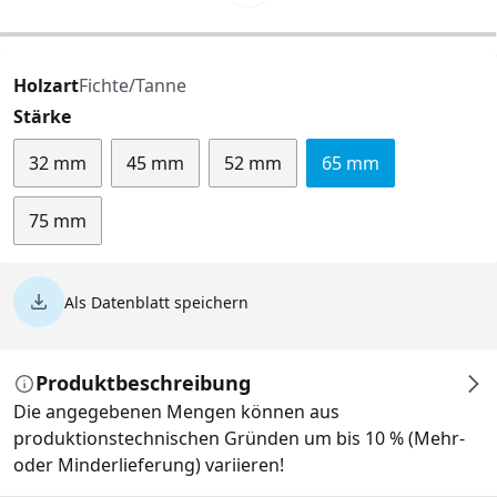
Holzart
Fichte/Tanne
auswählen
Stärke
32 mm
45 mm
52 mm
65 mm
75 mm
Als Datenblatt speichern
Produktbeschreibung
Die angegebenen Mengen können aus
produktionstechnischen Gründen um bis 10 % (Mehr-
oder Minderlieferung) variieren!