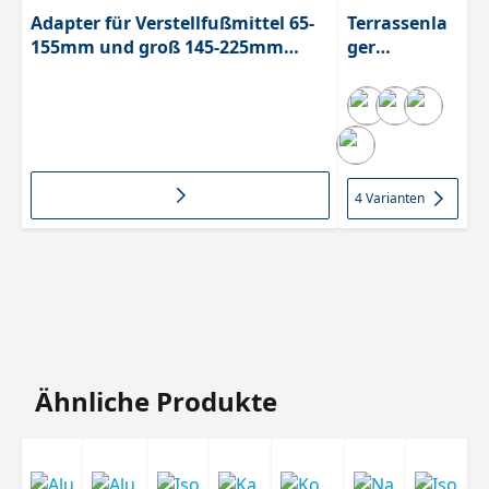
Adapter für Verstellfußmittel 65-
Terrassenla
155mm und groß 145-225mm
ger
Höhe 80mm, 6955
Verstellfuß
Clip
4 Varianten
Produktgalerie überspringen
Ähnliche Produkte