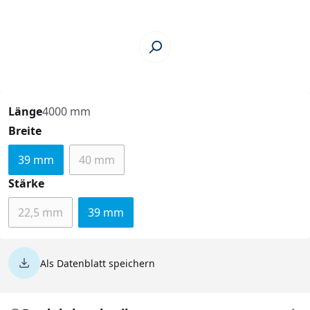
Länge
4000 mm
auswählen
Breite
39 mm
40 mm
(Diese Option ist zurzeit nicht verfügbar.)
auswählen
Stärke
22,5 mm
39 mm
(Diese Option ist zurzeit nicht verfügbar.)
Als Datenblatt speichern